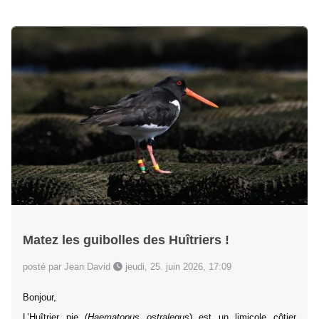
Matez les guibolles des Huîtriers !
posté par Jean David
jeudi, 25. juin 2026, 17:09
Bonjour,
L’Huîtrier pie (
Haematopus ostralegus
) est un limicole côtier