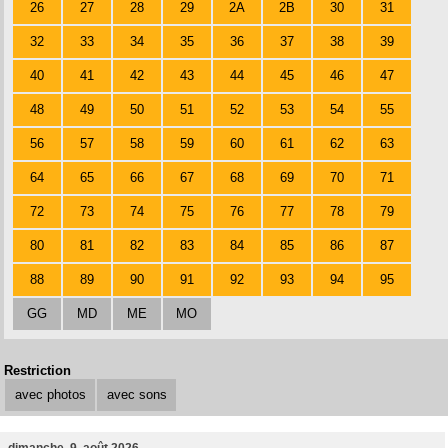
26
27
28
29
2A
2B
30
31
32
33
34
35
36
37
38
39
40
41
42
43
44
45
46
47
48
49
50
51
52
53
54
55
56
57
58
59
60
61
62
63
64
65
66
67
68
69
70
71
72
73
74
75
76
77
78
79
80
81
82
83
84
85
86
87
88
89
90
91
92
93
94
95
GG
MD
ME
MO
Restriction
avec photos
avec sons
dimanche, 9. août 2026