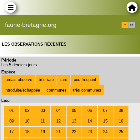
faune-bretagne.org
fr
en
LES OBSERVATIONS RÉCENTES
Période
Les 5 derniers jours
Espèce
jamais observé
très rare
rare
peu fréquent
introduite/échappée
communes
très communes
Lieu
01
02
03
04
05
06
07
08
09
10
11
12
13
14
15
16
17
18
19
21
22
23
24
25