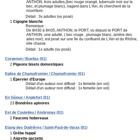
ANTHON, trois adultes,(bec rouge orangé, tubercule noir sur le
bec, et plumage blanc), nagent dans L'Ain, ils cherchent de la
nourriture.
Détail : 3x adultes (vu posé)
1
Cigogne blanche
Remarque :
De 8H30 à 8H35, ANTHON, le PORT, vu depuis le PORT de
ANTHON, une adulte, ( bec rouge , plumage blanc, arrière des
ailes noir), est posé sur une île du confluent de L'Ain et du Rhône,
elle chasse.
Détail : 1x adulte (vu posé)
Corgenon / Buellas (01)
2
Pigeons bisets domestiques
Eglise de Champfromier / Champfromier (01)
1
Épervier d'Europe
Détail d'un auteur non diffusé : 1x femelle (en vol)
Détail d'un auteur non diffusé : 1x femelle (en vol)
En Séjoux / Anglefort (01)
23
Bondrées apivores
Est de Coutelieu / Ambronay (01)
2
Faucons hobereaux
Etang des Oudrières / Saint-Paul-de-Varax (01)
1
Grèbe huppé
1
Aigrette garzette