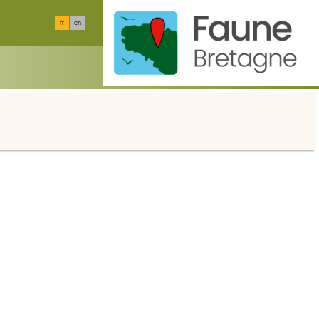
fr
en