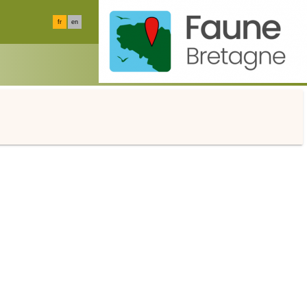
fr
en